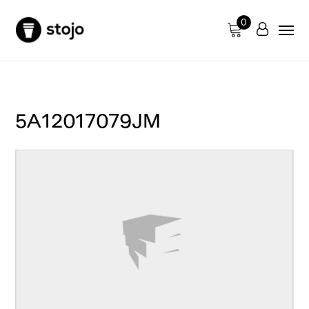
0
5A12017079JM