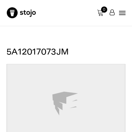
0
5A12017073JM