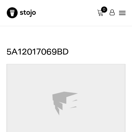
0
5A12017069BD