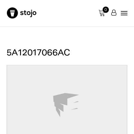
0
5A12017066AC