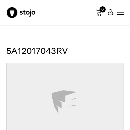
0
5A12017043RV