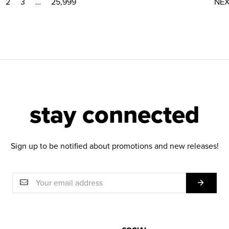
2
3
…
25,999
NE
stay connected
Sign up to be notified about promotions and new releases!