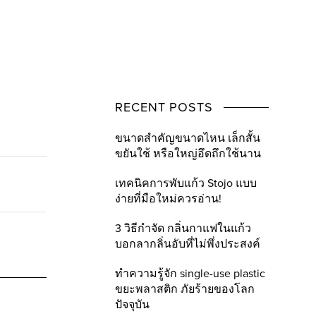
RECENT POSTS
ขนาดสำคัญขนาดไหน เล็กสั้น
ขยันใช้ หรือใหญ่อึดถึกใช้นาน
เทคนิคการพับแก้ว Stojo แบบ
ง่ายที่มือใหม่ควรอ่าน!
3 วิธีกำจัด กลิ่นกาแฟในแก้ว
บอกลากลิ่นอับที่ไม่พึ่งประสงค์
ทำความรู้จัก single-use plastic
ขยะพลาสติก ภัยร้ายของโลก
ปัจจุบัน