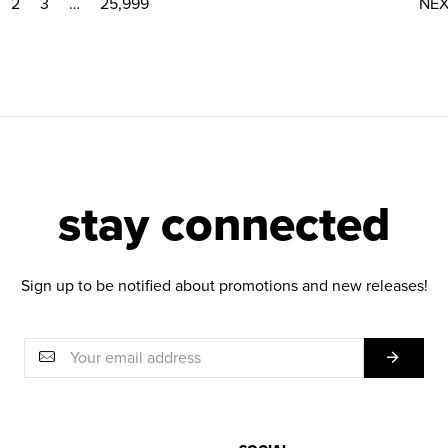
2
3
…
25,999
NE
stay connected
Sign up to be notified about promotions and new releases!