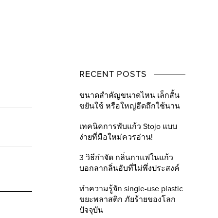
RECENT POSTS
ขนาดสำคัญขนาดไหน เล็กสั้น
ขยันใช้ หรือใหญ่อึดถึกใช้นาน
เทคนิคการพับแก้ว Stojo แบบ
ง่ายที่มือใหม่ควรอ่าน!
3 วิธีกำจัด กลิ่นกาแฟในแก้ว
บอกลากลิ่นอับที่ไม่พึ่งประสงค์
ทำความรู้จัก single-use plastic
ขยะพลาสติก ภัยร้ายของโลก
ปัจจุบัน