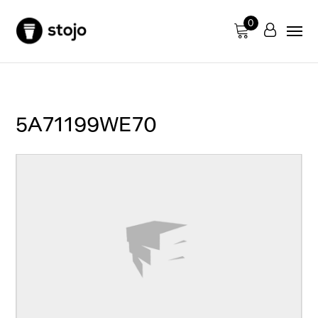
0
5A71199WE70