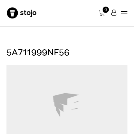
0
5A711999NF56