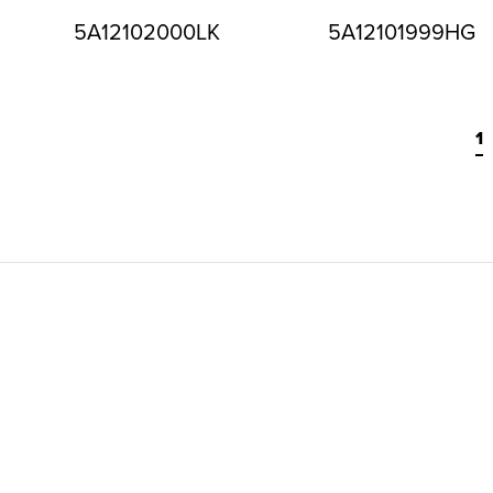
5A12102000LK
5A12101999HG
1