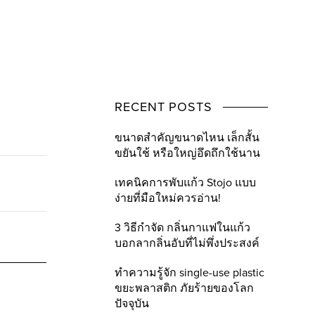
RECENT POSTS
ขนาดสำคัญขนาดไหน เล็กสั้น
ขยันใช้ หรือใหญ่อึดถึกใช้นาน
เทคนิคการพับแก้ว Stojo แบบ
ง่ายที่มือใหม่ควรอ่าน!
3 วิธีกำจัด กลิ่นกาแฟในแก้ว
บอกลากลิ่นอับที่ไม่พึ่งประสงค์
ทำความรู้จัก single-use plastic
ขยะพลาสติก ภัยร้ายของโลก
ปัจจุบัน