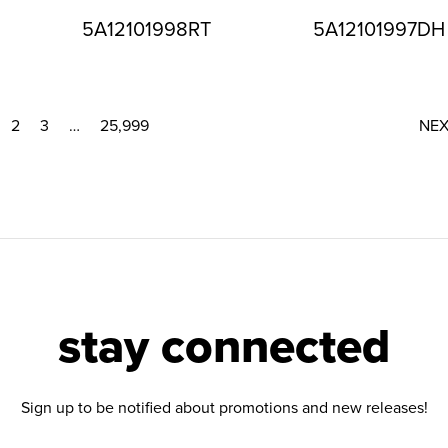
5A12101998RT
5A12101997DH
2
3
…
25,999
NE
stay connected
Sign up to be notified about promotions and new releases!