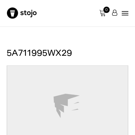
0
5A711995WX29