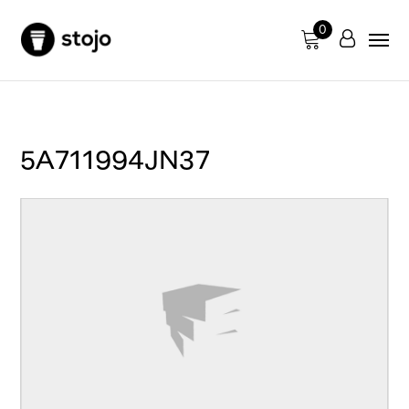
0
5A711994JN37