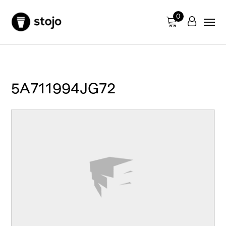
0
5A711994JG72