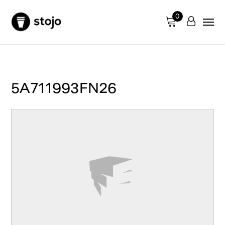
0
5A711993FN26