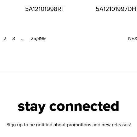
5A12101998RT
5A12101997DH
2
3
…
25,999
NE
stay connected
Sign up to be notified about promotions and new releases!