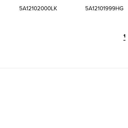
5A12102000LK
5A12101999HG
1