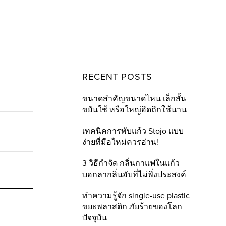
RECENT POSTS
ขนาดสำคัญขนาดไหน เล็กสั้น
ขยันใช้ หรือใหญ่อึดถึกใช้นาน
เทคนิคการพับแก้ว Stojo แบบ
ง่ายที่มือใหม่ควรอ่าน!
3 วิธีกำจัด กลิ่นกาแฟในแก้ว
บอกลากลิ่นอับที่ไม่พึ่งประสงค์
ทำความรู้จัก single-use plastic
ขยะพลาสติก ภัยร้ายของโลก
ปัจจุบัน