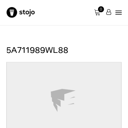
0
5A711989WL88