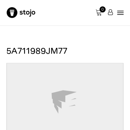
0
5A711989JM77