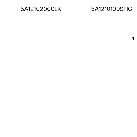
5A12102000LK
5A12101999HG
1