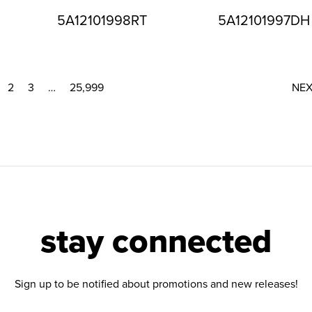
5A12101998RT
5A12101997DH
2
3
…
25,999
NE
stay connected
Sign up to be notified about promotions and new releases!