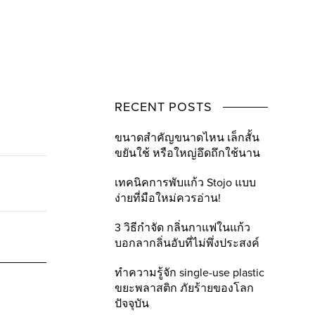
RECENT POSTS
ขนาดสำคัญขนาดไหน เล็กสั้น
ขยันใช้ หรือใหญ่อึดถึกใช้นาน
เทคนิคการพับแก้ว Stojo แบบ
ง่ายที่มือใหม่ควรอ่าน!
3 วิธีกำจัด กลิ่นกาแฟในแก้ว
บอกลากลิ่นอับที่ไม่พึ่งประสงค์
ทำความรู้จัก single-use plastic
ขยะพลาสติก ภัยร้ายของโลก
ปัจจุบัน