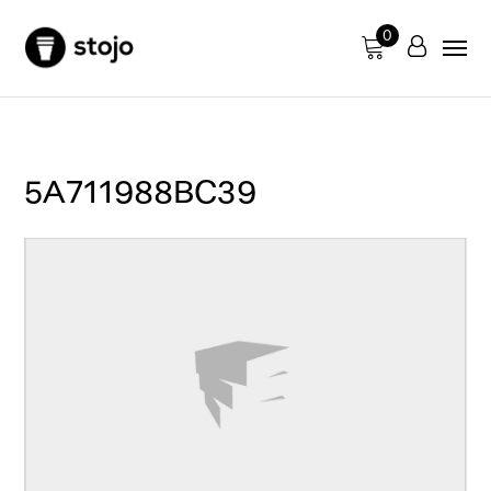
0
5A711988BC39