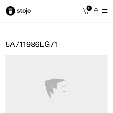
0
5A711986EG71