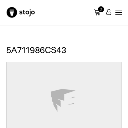
0
5A711986CS43