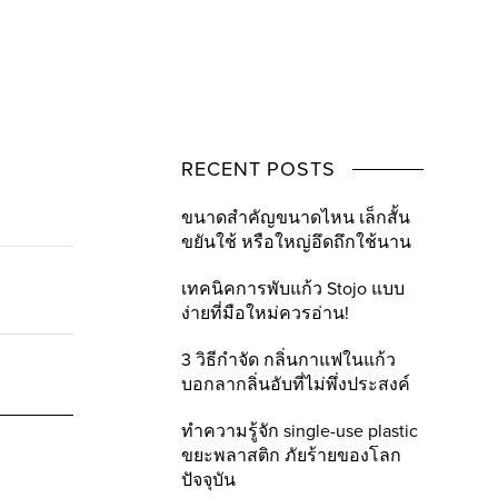
RECENT POSTS
ขนาดสำคัญขนาดไหน เล็กสั้น
ขยันใช้ หรือใหญ่อึดถึกใช้นาน
เทคนิคการพับแก้ว Stojo แบบ
ง่ายที่มือใหม่ควรอ่าน!
3 วิธีกำจัด กลิ่นกาแฟในแก้ว
บอกลากลิ่นอับที่ไม่พึ่งประสงค์
ทำความรู้จัก single-use plastic
ขยะพลาสติก ภัยร้ายของโลก
ปัจจุบัน