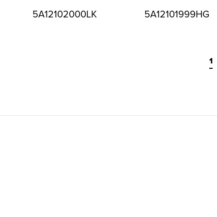
5A12102000LK
5A12101999HG
1