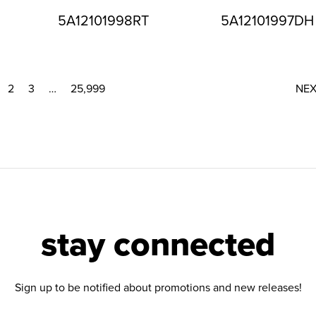
5A12101998RT
5A12101997DH
2
3
…
25,999
NE
stay connected
Sign up to be notified about promotions and new releases!