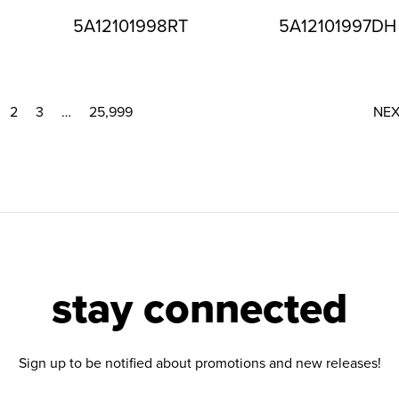
5A12101998RT
5A12101997DH
2
3
…
25,999
NE
stay connected
Sign up to be notified about promotions and new releases!