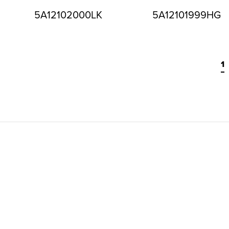
5A12102000LK
5A12101999HG
1