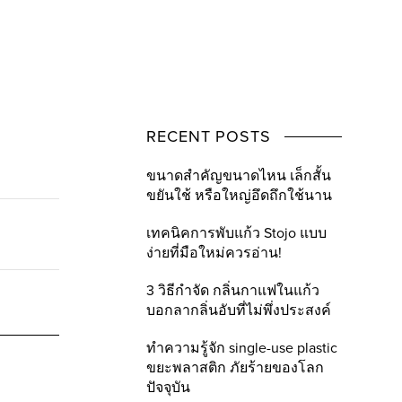
RECENT POSTS
ขนาดสำคัญขนาดไหน เล็กสั้น
ขยันใช้ หรือใหญ่อึดถึกใช้นาน
เทคนิคการพับแก้ว Stojo แบบ
ง่ายที่มือใหม่ควรอ่าน!
3 วิธีกำจัด กลิ่นกาแฟในแก้ว
บอกลากลิ่นอับที่ไม่พึ่งประสงค์
ทำความรู้จัก single-use plastic
ขยะพลาสติก ภัยร้ายของโลก
ปัจจุบัน