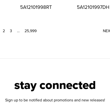
5A12101998RT
5A12101997DH
2
3
…
25,999
NE
stay connected
Sign up to be notified about promotions and new releases!