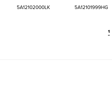
5A12102000LK
5A12101999HG
1