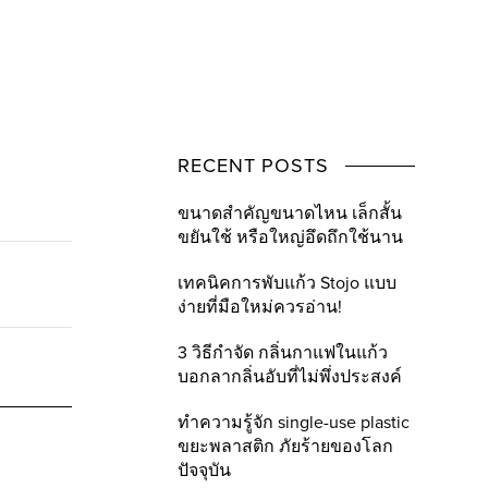
RECENT POSTS
ขนาดสำคัญขนาดไหน เล็กสั้น
ขยันใช้ หรือใหญ่อึดถึกใช้นาน
เทคนิคการพับแก้ว Stojo แบบ
ง่ายที่มือใหม่ควรอ่าน!
3 วิธีกำจัด กลิ่นกาแฟในแก้ว
บอกลากลิ่นอับที่ไม่พึ่งประสงค์
ทำความรู้จัก single-use plastic
ขยะพลาสติก ภัยร้ายของโลก
ปัจจุบัน