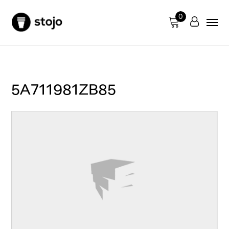
0
5A711981ZB85