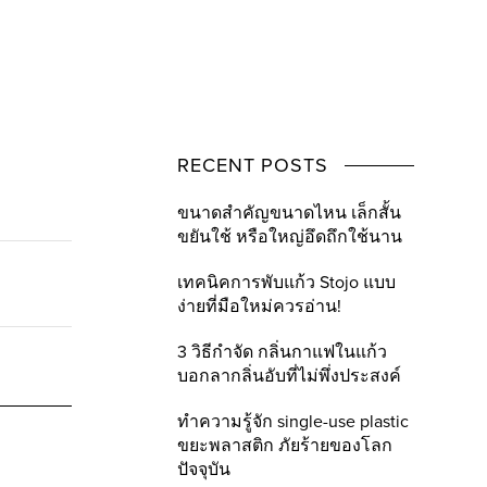
RECENT POSTS
ขนาดสำคัญขนาดไหน เล็กสั้น
ขยันใช้ หรือใหญ่อึดถึกใช้นาน
เทคนิคการพับแก้ว Stojo แบบ
ง่ายที่มือใหม่ควรอ่าน!
3 วิธีกำจัด กลิ่นกาแฟในแก้ว
บอกลากลิ่นอับที่ไม่พึ่งประสงค์
ทำความรู้จัก single-use plastic
ขยะพลาสติก ภัยร้ายของโลก
ปัจจุบัน