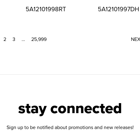
5A12101998RT
5A12101997DH
2
3
…
25,999
NE
stay connected
Sign up to be notified about promotions and new releases!