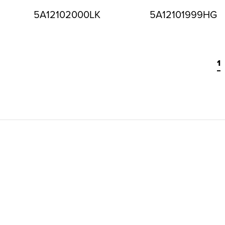
5A12102000LK
5A12101999HG
1