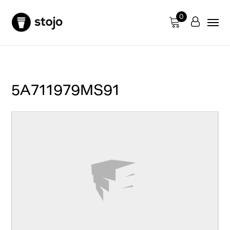
0
5A711979MS91