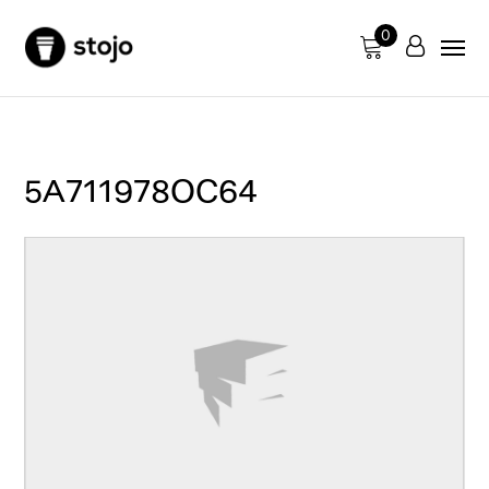
0
5A711978OC64