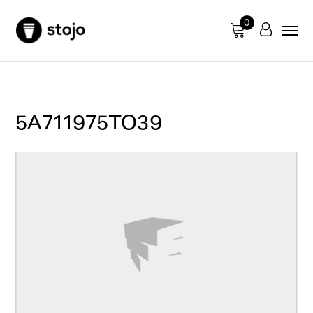
0
5A711975TO39