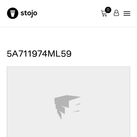
0
5A711974ML59