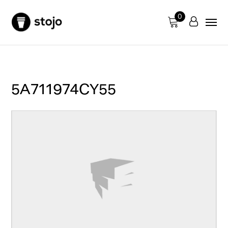
0
5A711974CY55