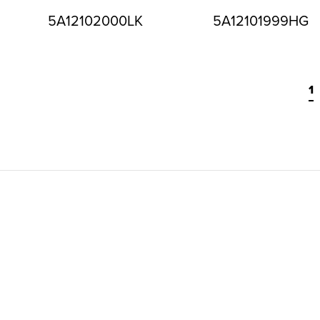
5A12102000LK
5A12101999HG
1