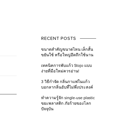
RECENT POSTS
ขนาดสำคัญขนาดไหน เล็กสั้น
ขยันใช้ หรือใหญ่อึดถึกใช้นาน
เทคนิคการพับแก้ว Stojo แบบ
ง่ายที่มือใหม่ควรอ่าน!
3 วิธีกำจัด กลิ่นกาแฟในแก้ว
บอกลากลิ่นอับที่ไม่พึ่งประสงค์
ทำความรู้จัก single-use plastic
ขยะพลาสติก ภัยร้ายของโลก
ปัจจุบัน