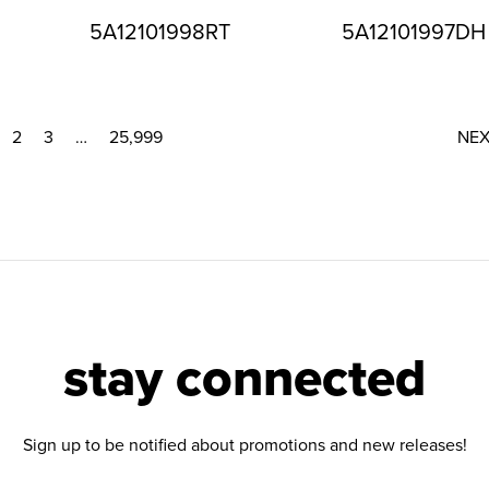
5A12101998RT
5A12101997DH
2
3
…
25,999
NE
stay connected
Sign up to be notified about promotions and new releases!