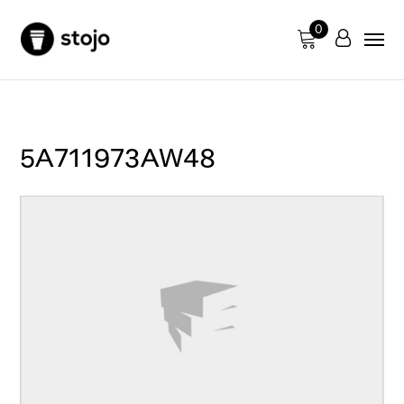
0
5A711973AW48