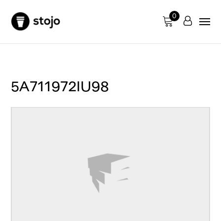
0
5A711972IU98