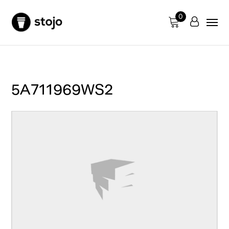
0
5A711969WS2