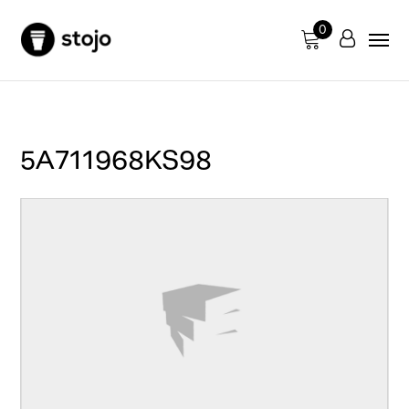
0
5A711968KS98