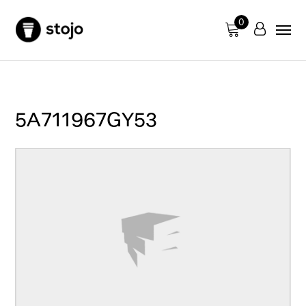
0
5A711967GY53