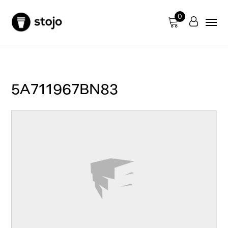
0
5A711967BN83