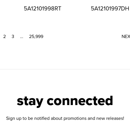
5A12101998RT
5A12101997DH
2
3
…
25,999
NE
stay connected
Sign up to be notified about promotions and new releases!