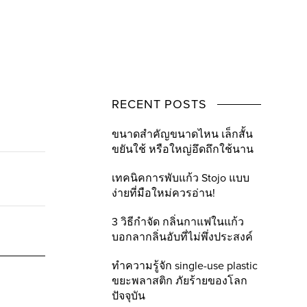
RECENT POSTS
ขนาดสำคัญขนาดไหน เล็กสั้น
ขยันใช้ หรือใหญ่อึดถึกใช้นาน
เทคนิคการพับแก้ว Stojo แบบ
ง่ายที่มือใหม่ควรอ่าน!
3 วิธีกำจัด กลิ่นกาแฟในแก้ว
บอกลากลิ่นอับที่ไม่พึ่งประสงค์
ทำความรู้จัก single-use plastic
ขยะพลาสติก ภัยร้ายของโลก
ปัจจุบัน