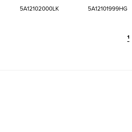
5A12102000LK
5A12101999HG
1