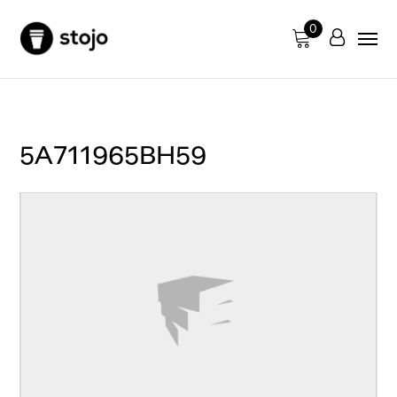
0
5A711965BH59