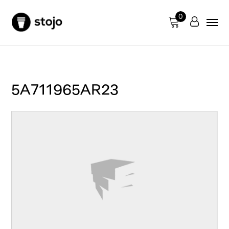
0
5A711965AR23