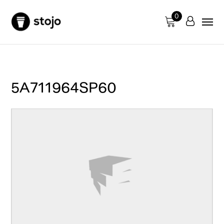
0
5A711964SP60