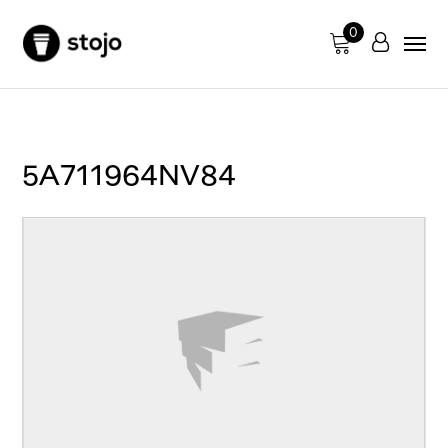
0
5A711964NV84