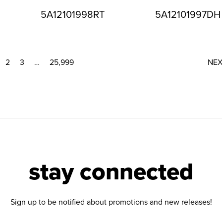
5A12101998RT
5A12101997DH
2
3
…
25,999
NE
stay connected
Sign up to be notified about promotions and new releases!