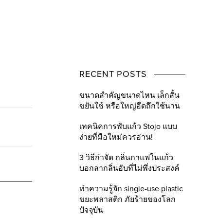
RECENT POSTS
ขนาดสำคัญขนาดไหน เล็กสั้น
ขยันใช้ หรือใหญ่อึดถึกใช้นาน
เทคนิคการพับแก้ว Stojo แบบ
ง่ายที่มือใหม่ควรอ่าน!
3 วิธีกำจัด กลิ่นกาแฟในแก้ว
บอกลากลิ่นอับที่ไม่พึ่งประสงค์
ทำความรู้จัก single-use plastic
ขยะพลาสติก ภัยร้ายของโลก
ปัจจุบัน