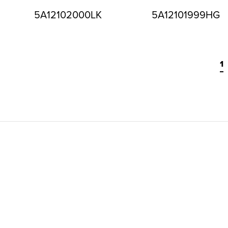
5A12102000LK
5A12101999HG
1