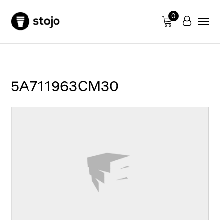
0
5A711963CM30