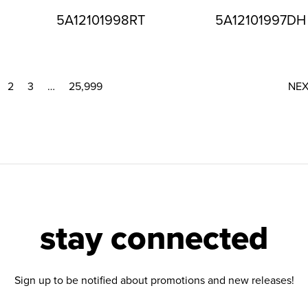
5A12101998RT
5A12101997DH
2
3
…
25,999
NE
stay connected
Sign up to be notified about promotions and new releases!