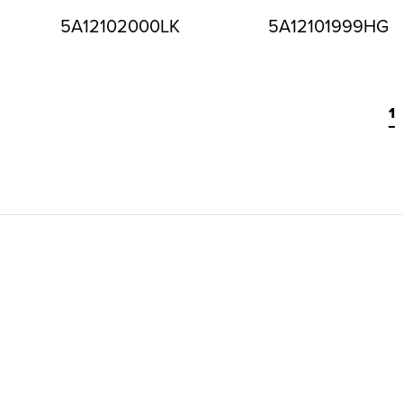
5A12102000LK
5A12101999HG
1