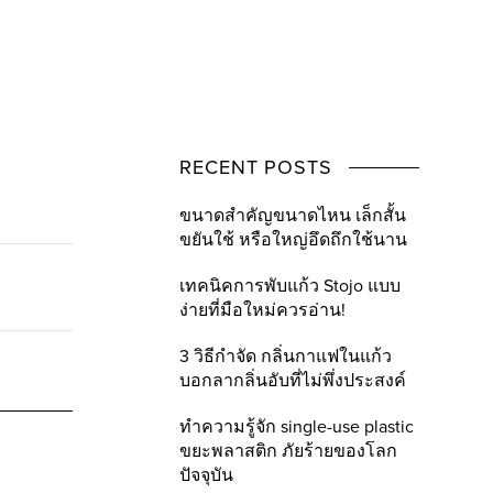
RECENT POSTS
ขนาดสำคัญขนาดไหน เล็กสั้น
ขยันใช้ หรือใหญ่อึดถึกใช้นาน
เทคนิคการพับแก้ว Stojo แบบ
ง่ายที่มือใหม่ควรอ่าน!
3 วิธีกำจัด กลิ่นกาแฟในแก้ว
บอกลากลิ่นอับที่ไม่พึ่งประสงค์
ทำความรู้จัก single-use plastic
ขยะพลาสติก ภัยร้ายของโลก
ปัจจุบัน