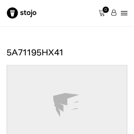
0
5A71195HX41