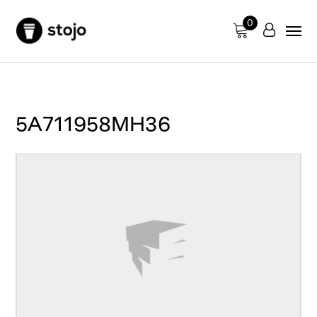
0
5A711958MH36