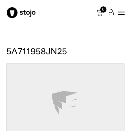
0
5A711958JN25