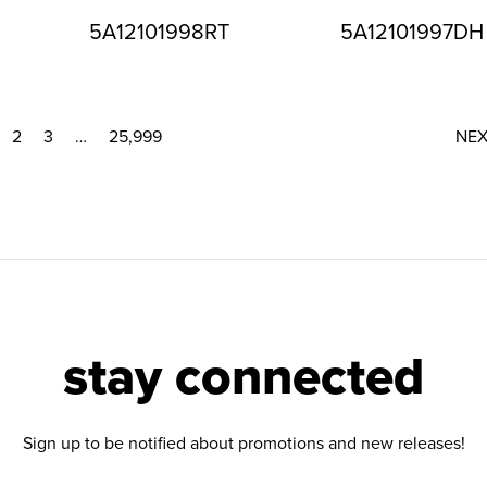
5A12101998RT
5A12101997DH
2
3
…
25,999
NE
stay connected
Sign up to be notified about promotions and new releases!