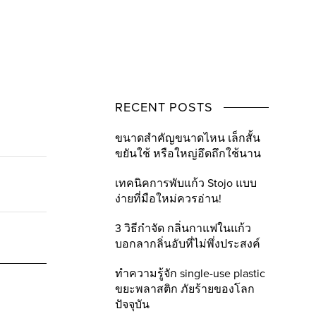
RECENT POSTS
ขนาดสำคัญขนาดไหน เล็กสั้น
ขยันใช้ หรือใหญ่อึดถึกใช้นาน
เทคนิคการพับแก้ว Stojo แบบ
ง่ายที่มือใหม่ควรอ่าน!
3 วิธีกำจัด กลิ่นกาแฟในแก้ว
บอกลากลิ่นอับที่ไม่พึ่งประสงค์
ทำความรู้จัก single-use plastic
ขยะพลาสติก ภัยร้ายของโลก
ปัจจุบัน