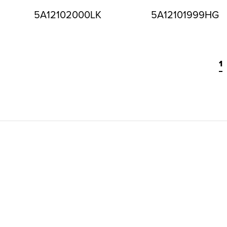
5A12102000LK
5A12101999HG
1